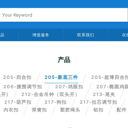
产品
增值服务
联系我们
在
产品
205-四合扣
205-新底三件
205-超簿四合
206-腰围调节扣
207-鸡眼扣
207-椭圆鸡
头开)
212-合金吊钟（双头开）
213-尾夹
217-葫芦扣
217-狗扣
217-拉芯调节扣
内衣扣
弹簧扣
塑胶绳头
铝扣
配件