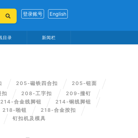
登录账号
English
线目录
新闻栏
扣
205-磁铁四合扣
205-钮面
眼扣
208-工字扣
209-撞钉
214-合金线脚钮
214-铜线脚钮
218-啪钮
218-合金按扣
钉扣机及模具