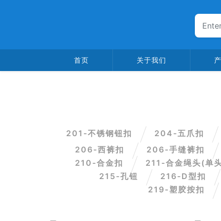
首页
关于我们
201-不锈钢钮扣
204-五爪扣
206-西裤扣
206-手缝裤扣
210-合金扣
211-合金绳头(单
215-孔钮
216-D型扣
219-塑胶按扣