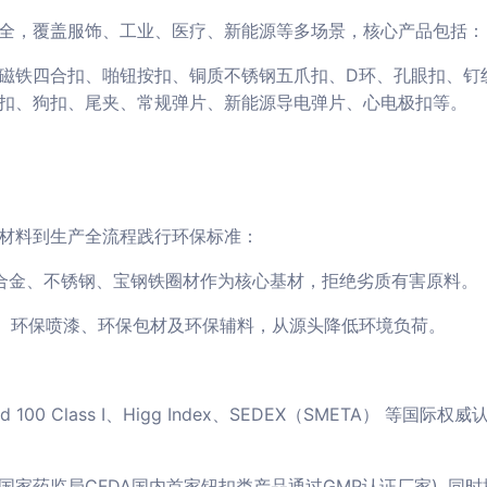
全，覆盖服饰、工业、医疗、新能源等多场景，核心产品包括：
磁铁四合扣、啪钮按扣、铜质不锈钢五爪扣、D环、孔眼扣、钉
扣、狗扣、尾夹、常规弹片、新能源导电弹片、心电极扣等。
材料到生产全流程践行环保标准：
锌合金、不锈钢、宝钢铁圈材作为核心基材，拒绝劣质有害原料。
镀、环保喷漆、环保包材及环保辅料，从源头降低环境负荷。
rd 100 Class I、Higg Index、SEDEX（SMETA
国家药监局CFDA国内首家钮扣类产品通过GMP认证厂家), 