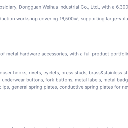
sidiary, Dongguan Weihua Industrial Co., Ltd., with a 6,3
oduction workshop covering 16,500㎡, supporting large-vol
of metal hardware accessories, with a full product portfol
user hooks, rivets, eyelets, press studs, brass&stainless s
 underwear buttons, fork buttons, metal labels, metal badg
clips, general spring plates, conductive spring plates for n