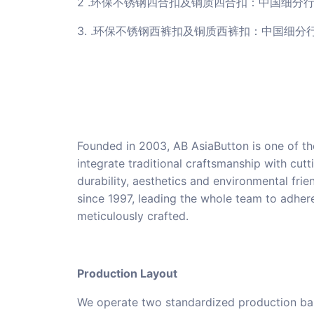
2 .环保不锈钢四合扣
及铜质四合扣：中国细分
3.
.环保不锈钢西裤扣
及铜质西裤扣：中国细分
Founded in 2003, AB AsiaButton is one of 
integrate traditional craftsmanship with cu
durability, aesthetics and environmental fri
since 1997, leading the whole team to adhere
meticulously crafted.
Production Layout
We operate two standardized production base