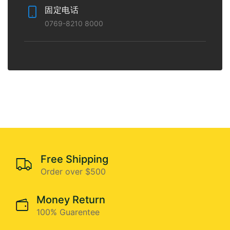
固定电话
0769-8210 8000
Free Shipping
Order over $500
Money Return
100% Guarentee