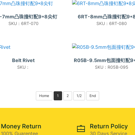
T-7mm凸珠撞钉配9*8尖钉
6RT-8mm凸珠撞钉配9*
SKU：6RT-070
SKU：6RT-080
Belt Rivet
R05B-9.5mm包面撞钉配9
SKU：
SKU：R05B-095
Home
1
2
1/2
End
Money Return
Return Policy
100% Guarentee
30 Days Service