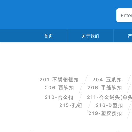
首页
关于我们
201-不锈钢钮扣
204-五爪扣
206-西裤扣
206-手缝裤扣
210-合金扣
211-合金绳头(单
215-孔钮
216-D型扣
219-塑胶按扣