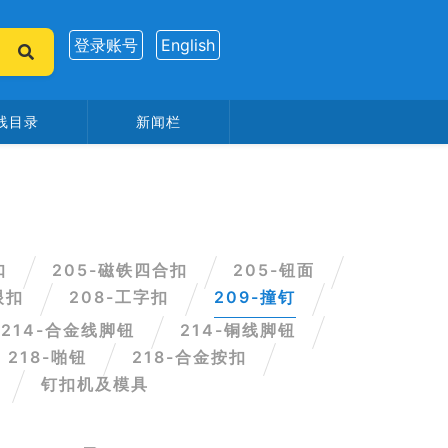
登录账号
English
线目录
新闻栏
扣
205-磁铁四合扣
205-钮面
眼扣
208-工字扣
209-撞钉
214-合金线脚钮
214-铜线脚钮
218-啪钮
218-合金按扣
钉扣机及模具