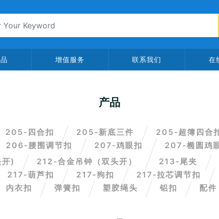
产品
增值服务
联系我们
在
产品
205-四合扣
205-新底三件
205-超簿四合
206-腰围调节扣
207-鸡眼扣
207-椭圆鸡
头开)
212-合金吊钟（双头开）
213-尾夹
217-葫芦扣
217-狗扣
217-拉芯调节扣
内衣扣
弹簧扣
塑胶绳头
铝扣
配件