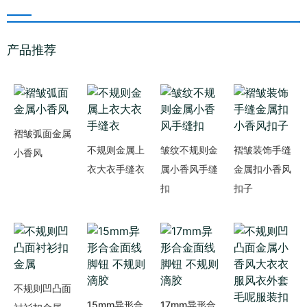
产品推荐
褶皱弧面金属
不规则金属上
皱纹不规则金
褶皱装饰手缝
小香风
衣大衣手缝衣
属小香风手缝
金属扣小香风
扣
扣子
不规则凹凸面
15mm异形合
17mm异形合