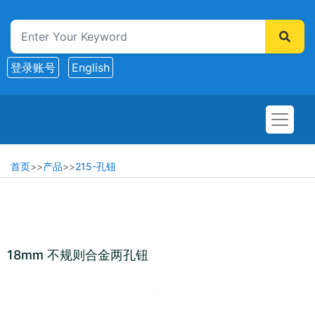
登录账号
English
首页
>>
产品
>>
215-孔钮
18mm 不规则合金两孔钮